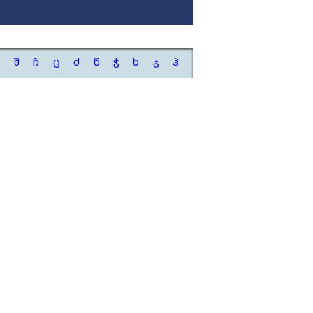
შ
ჩ
ც
ძ
წ
ჭ
ხ
ჯ
ჰ