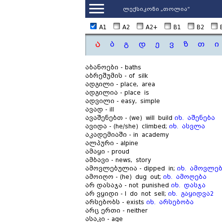
ლექსიკონი „თოლია“
A1
A2
A2+
B1
B2
ა
ბ
გ
დ
ე
ვ
ზ
თ
ი
აბანოები - baths
აბრეშუმის - of silk
ადგილი - place, area
ადგილია - place is
ადვილი - easy, simple
ავად - ill
ავაშენებთ - (we) will build
იხ. აშენება
ავიდა - (he/she) climbed;
იხ. ასვლა
აკადემიაში - in academy
ალპური - alpine
ამაყი - proud
ამბავი - news, story
ამოვლებულია - dipped in;
იხ. ამოვლე
ამოიღო - (he) dug out;
იხ. ამოღება
არ დასაჯა - not punished
იხ. დასჯა
არ ვყიდი - I do not sell;
იხ. გაყიდვა2
არსებობს - exists
იხ. არსებობა
არც ერთი - neither
ასაკი - age