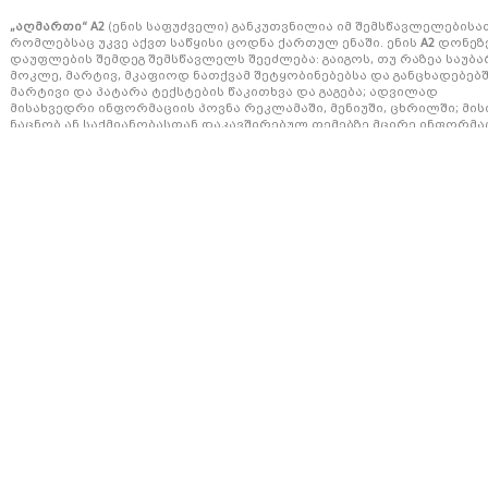
„აღმართი“ A2
(ენის საფუძველი) განკუთვნილია იმ შემსწავლელებისა
რომლებსაც უკვე აქვთ საწყისი ცოდნა ქართულ ენაში. ენის
A2
დონეზ
დაუფლების შემდეგ შემსწავლელს შეეძლება: გაიგოს, თუ რაზეა საუბა
მოკლე, მარტივ, მკაფიოდ ნათქვამ შეტყობინებებსა და განცხადებებშ
მარტივი და პატარა ტექსტების წაკითხვა და გაგება; ადვილად
მისახვედრი ინფორმაციის პოვნა რეკლამაში, მენიუში, ცხრილში; მი
ნაცნობ ან საქმიანობასთან დაკავშირებულ თემებზე მცირე ინფორმა
გაცვლა-გამოცვლა; ელემენტარული ინფორმაციის მოთხოვნა და გაგე
საზოგადოებრივ ტრანსპორტში, ბანკში, აფთიაქში; მარტივი ფრაზებ
და წინადადებებით საკუთარი ოჯახის, სწავლის, სამსახურის, ქვეყნის,
ინტერესის სფეროს შესახებ საუბარი და წერა, ასევე მარტივი, პირად
წერილების წერა.
სახელმძღვანელო შემსწავლელს აძლევს გრამატიკისა და ლექსიკის
ცოდნას ისეთი მოცულობით, როგორიც საჭიროა ენობრივი უნარ-
ჩვევების გამომუშავებისათვის A2 დონის შესაბამისად და ამზადებს ენ
ფლობის შემდეგ დონეზე სწავლის გასაგრძელებლად.